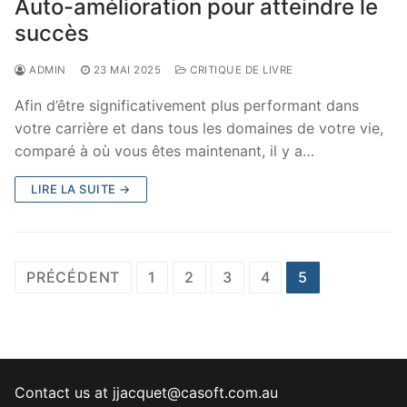
Auto-amélioration pour atteindre le
succès
ADMIN
23 MAI 2025
CRITIQUE DE LIVRE
Afin d’être significativement plus performant dans
votre carrière et dans tous les domaines de votre vie,
comparé à où vous êtes maintenant, il y a…
LIRE LA SUITE →
Pagination
PRÉCÉDENT
1
2
3
4
5
des
publications
Contact us at jjacquet@casoft.com.au